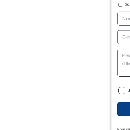
Dé
J
Pour pl