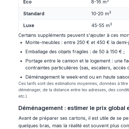
3
Éco
8-16 m
3
Standard
10-20 m
3
Luxe
45-55 m
Certains suppléments peuvent s'ajouter à ces mont
Monte-meubles : entre 250 € et 450 € la demi-jo
Emballage des objets fragiles : de 50 à 150 € ;
Portage entre le camion et le logement : une f
contraintes particulières (sas, escaliers, accès 
Déménagement le week-end ou en haute saison :
Ces tarifs sont des estimations moyennes, données à titr
déménager, de la distance entre les adresses, des condi
etc.).
Déménagement : estimer le prix global et
Avant de préparer ses cartons, il est utile de se 
quelques bras, mais la réalité est souvent plus co