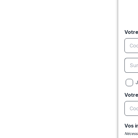
Votre
J
Votr
Vos i
Nécessa