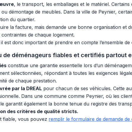
’œuvre
, le transport, les emballages et le matériel. Certain
 ou démontage de meubles. Dans la ville de Peynier, certa
tion du quartier.
re la facture, mais demande une bonne organisation et du 
x contraintes de chaque logement.
, il est donc important de prendre en compte l’ensemble de c
 de déménageurs fiables et certifiés partout 
iés
constitue une garantie essentielle lors d’un déménage
ent sélectionnées, répondant à toutes les exigences légale
rmité de chaque prestation.
ivrée par la DREAL
pour chacun de ses véhicules. Cette auto
essionnelle. Dans une commune comme Peynier, où les clients
Elle garantit également la bonne tenue du registre des trans
n des critères de qualité stricts.
t fiable, vous pouvez
remplir le formulaire de demande de 