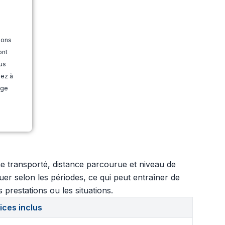
ions
ont
us
dez à
age
me transporté, distance parcourue et niveau de
er selon les périodes, ce qui peut entraîner de
 prestations ou les situations.
ices inclus