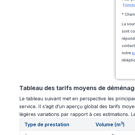
Foncti
* Cham
La soum
sont co
répondr
contact
notre
p
télépho
Tableau des tarifs moyens de déménage
Le tableau suivant met en perspective les princip
service. Il s’agit d’un aperçu global des tarifs m
légères variations par rapport à ces estimations. Le
3
Type de prestation
Volume (m
)