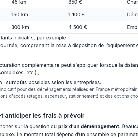
45 km
850 €
Char
150 km
1 100 €
Démo
300 km
4 500 €
Emba
ants indicatifs, par exemple :
urnée, comprenant la mise à disposition de l’équipement et 
acturation complémentaire peut s’appliquer lorsque la dist
complexes, etc.) ;
 surcoûts possibles selon les entreprises.
e indicatif pour des déménagements réalisés en France métropolita
tions d'accés (étages, ascenseur, stationnement) et des options c
 anticiper les frais à prévoir
pencher sur la question du
prix d’un déménagement
. Beauco
mplexe. Le montant total dépend d’un ensemble de paramètres 