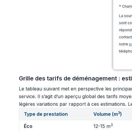
* Cham
La soum
sont co
répondr
contact
notre
p
télépho
Grille des tarifs de déménagement : est
Le tableau suivant met en perspective les princip
service. Il s’agit d’un aperçu global des tarifs m
légères variations par rapport à ces estimations. Le
3
Type de prestation
Volume (m
)
3
Éco
12-15 m