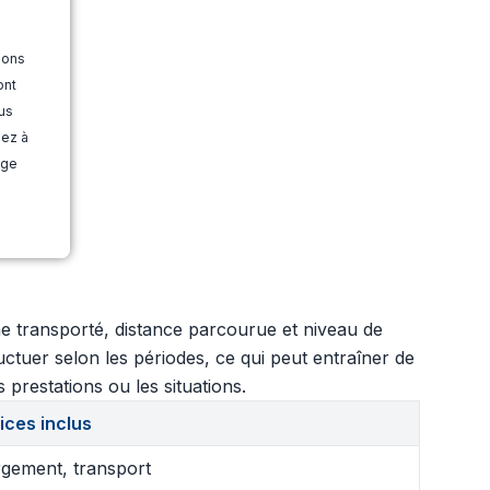
ions
ont
us
dez à
age
me transporté, distance parcourue et niveau de
ctuer selon les périodes, ce qui peut entraîner de
 prestations ou les situations.
ices inclus
gement, transport