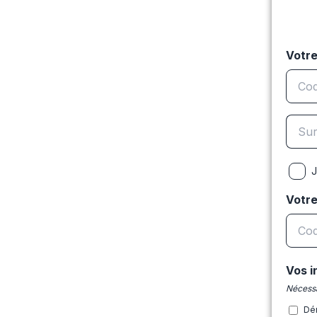
Votre
J
Votr
Vos i
Nécessa
Dé