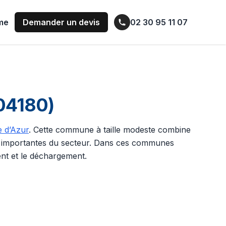
ume
Demander un devis
02 30 95 11 07
(04180)
 d’Azur
. Cette commune à taille modeste combine
us importantes du secteur. Dans ces communes
nt et le déchargement.