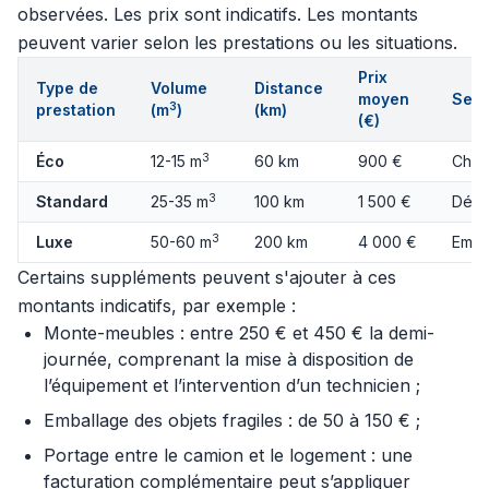
observées. Les prix sont indicatifs. Les montants
peuvent varier selon les prestations ou les situations.
Prix
Type de
Volume
Distance
moyen
Serv
3
prestation
(m
)
(km)
(€)
3
Éco
12-15 m
60 km
900 €
Char
3
Standard
25-35 m
100 km
1 500 €
Démo
3
Luxe
50-60 m
200 km
4 000 €
Emba
Certains suppléments peuvent s'ajouter à ces
montants indicatifs, par exemple :
Monte-meubles : entre 250 € et 450 € la demi-
journée, comprenant la mise à disposition de
l’équipement et l’intervention d’un technicien ;
Emballage des objets fragiles : de 50 à 150 € ;
Portage entre le camion et le logement : une
facturation complémentaire peut s’appliquer