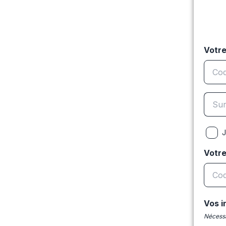
Votre
J
Votr
Vos i
Nécessa