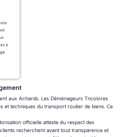
ions
ont
us
dez à
age
agement
ment aux Achards. Les Déménageurs Tricolores
s et techniques du transport routier de biens. Ce
risation officielle atteste du respect des
clients recherchent avant tout transparence et