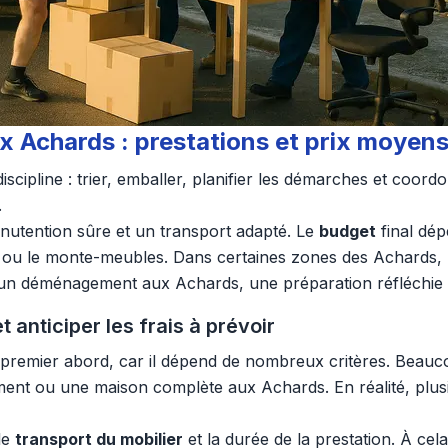
x Achards : prestations et prix moyen
cipline : trier, emballer, planifier les démarches et coord
.
utention sûre et un transport adapté. Le
budget
final dé
 le monte-meubles. Dans certaines zones des Achards, la p
n déménagement aux Achards, une préparation réfléchie gara
 anticiper les frais à prévoir
premier abord, car il dépend de nombreux critères. Beau
nt ou une maison complète aux Achards. En réalité, plusie
le
transport du mobilier
et la durée de la prestation. À cel