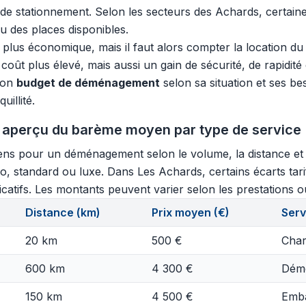
s de stationnement. Selon les secteurs des Achards, certai
u des places disponibles.
lus économique, mais il faut alors compter la location du v
coût plus élevé, mais aussi un gain de sécurité, de rapidité 
 son
budget de déménagement
selon sa situation et ses be
uillité.
 aperçu du barème moyen par type de service
ns pour un déménagement selon le volume, la distance et le
o, standard ou luxe. Dans Les Achards, certains écarts tar
dicatifs. Les montants peuvent varier selon les prestations ou
Distance (km)
Prix moyen (€)
Serv
20 km
500 €
Char
600 km
4 300 €
Démo
150 km
4 500 €
Emba