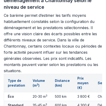
déménagement à Chantonnay selon le
niveau de service
Ce barème permet d’estimer les tarifs moyens
habituellement constatés selon la configuration du
déménagement et les prestations sélectionnées. Il
offre une vision claire des écarts possibles entre les
différents niveaux de service. Dans la ville de
Chantonnay, certains contextes locaux ou périodes de
forte activité peuvent influer sur les tendances
générales observées. Les prix sont indicatifs. Les
montants peuvent varier selon les prestations ou les
situations.
Prix
Type de
Volume
Distance
moyen
Serv
3
prestation
(m
)
(km)
(€)
3
Éco
20-30 m
500 km
3 800 €
Char
3
Standard
35-45 m
600 km
4 300 €
Démo