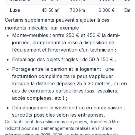
3
Luxe
45-50 m
700 km
6 000 €
Emba
Certains suppléments peuvent s'ajouter à ces
montants indicatifs, par exemple :
Monte-meubles : entre 250 € et 450 € la demi-
journée, comprenant la mise à disposition de
l’équipement et l’intervention d’un technicien ;
Emballage des objets fragiles : de 50 à 150 € ;
Portage entre le camion et le logement : une
facturation complémentaire peut s’appliquer
lorsque la distance dépasse 25 à 30 mètres, ou en
cas de contraintes particulières (sas, escaliers,
accès complexes, etc.) ;
Déménagement le week-end ou en haute saison :
surcoûts possibles selon les entreprises.
Ces tarifs sont des estimations moyennes, données à titre
indicatif pour des déménagements réalisés en France
métropolitaine en 2025-2026. Le prix exact dépendra du