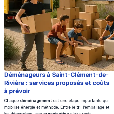
Déménageurs à Saint-Clément-de-
Rivière : services proposés et coûts
à prévoir
Chaque
déménagement
est une étape importante qui
mobilise énergie et méthode. Entre le tri, l’emballage et
les démarches, une
organisation
claire reste