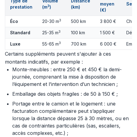
Type de
Volume
Distance
moyen
Serv
3
prestation
(m
)
(km)
(€)
3
Éco
20-30 m
500 km
3 800 €
Char
3
Standard
25-35 m
100 km
1 500 €
Démo
3
Luxe
55-65 m
700 km
6 000 €
Emba
Certains suppléments peuvent s'ajouter à ces
montants indicatifs, par exemple :
Monte-meubles : entre 250 € et 450 € la demi-
journée, comprenant la mise à disposition de
l’équipement et l’intervention d’un technicien ;
Emballage des objets fragiles : de 50 à 150 € ;
Portage entre le camion et le logement : une
facturation complémentaire peut s’appliquer
lorsque la distance dépasse 25 à 30 mètres, ou en
cas de contraintes particulières (sas, escaliers,
accès complexes, etc.) ;