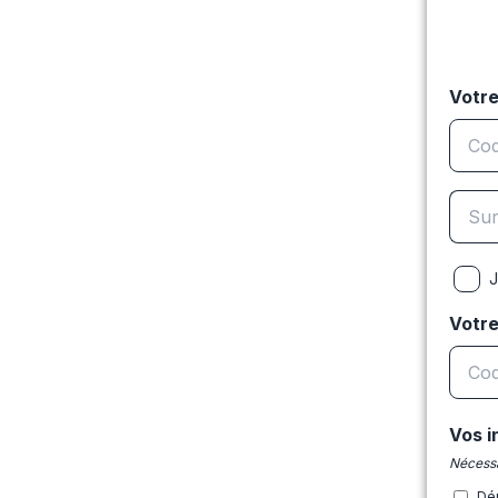
Votre
J
Votr
Vos i
Nécessa
Dé