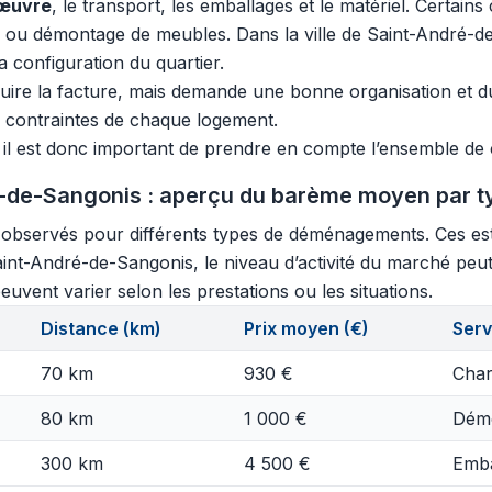
’œuvre
, le transport, les emballages et le matériel. Certain
s ou démontage de meubles. Dans la ville de Saint-André-d
a configuration du quartier.
re la facture, mais demande une bonne organisation et du 
x contraintes de chaque logement.
, il est donc important de prendre en compte l’ensemble de c
-de-Sangonis : aperçu du barème moyen par ty
s observés pour différents types de déménagements. Ces est
Saint-André-de-Sangonis, le niveau d’activité du marché peut
euvent varier selon les prestations ou les situations.
Distance (km)
Prix moyen (€)
Serv
70 km
930 €
Char
80 km
1 000 €
Démo
300 km
4 500 €
Emba