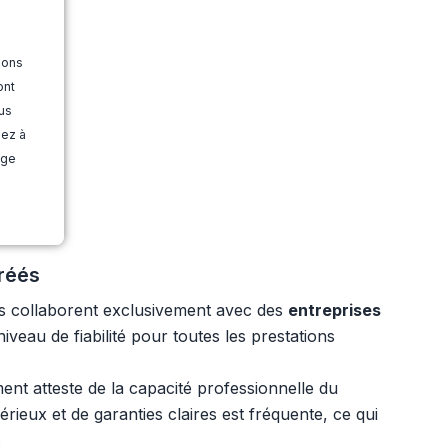
ions
ont
us
dez à
age
réés
es collaborent exclusivement avec des
entreprises
veau de fiabilité pour toutes les prestations
t atteste de la capacité professionnelle du
rieux et de garanties claires est fréquente, ce qui
.