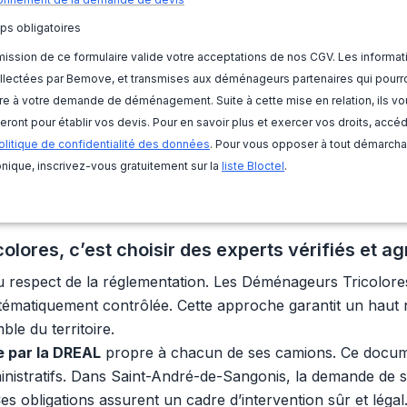
ps obligatoires
ission de ce formulaire valide votre acceptations de nos CGV. Les informat
llectées par Bemove, et transmises aux déménageurs partenaires qui pourr
e à votre demande de déménagement. Suite à cette mise en relation, ils vo
eront pour établir vos devis. Pour en savoir plus et exercer vos droits, accé
olitique de confidentialité des données
. Pour vous opposer à tout démarch
nique, inscrivez-vous gratuitement sur la
liste Bloctel
.
res, c’est choisir des experts vérifiés et ag
u respect de la réglementation. Les Déménageurs Tricolor
stématiquement contrôlée. Cette approche garantit un haut ni
le du territoire.
ée par la DREAL
propre à chacun de ses camions. Ce documen
inistratifs. Dans Saint-André-de-Sangonis, la demande de sé
es obligations assurent un cadre d’intervention sûr et légal