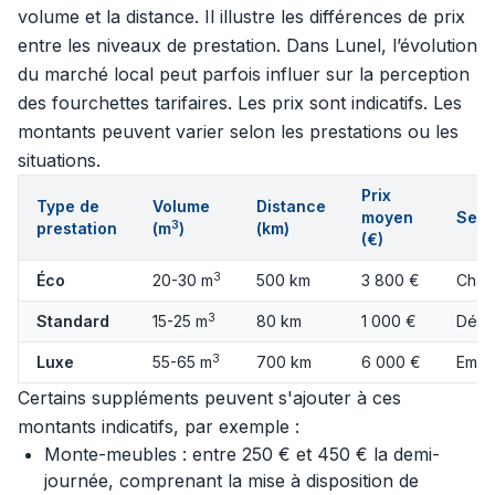
volume et la distance. Il illustre les différences de prix
entre les niveaux de prestation. Dans Lunel, l’évolution
du marché local peut parfois influer sur la perception
des fourchettes tarifaires. Les prix sont indicatifs. Les
montants peuvent varier selon les prestations ou les
situations.
Prix
Type de
Volume
Distance
moyen
Serv
3
prestation
(m
)
(km)
(€)
3
Éco
20-30 m
500 km
3 800 €
Char
3
Standard
15-25 m
80 km
1 000 €
Démo
3
Luxe
55-65 m
700 km
6 000 €
Emba
Certains suppléments peuvent s'ajouter à ces
montants indicatifs, par exemple :
Monte-meubles : entre 250 € et 450 € la demi-
journée, comprenant la mise à disposition de