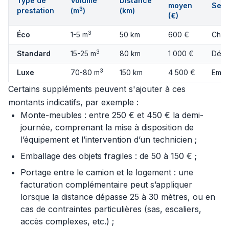
Type de
Volume
Distance
moyen
Serv
3
prestation
(m
)
(km)
(€)
3
Éco
1-5 m
50 km
600 €
Char
3
Standard
15-25 m
80 km
1 000 €
Démo
3
Luxe
70-80 m
150 km
4 500 €
Emba
Certains suppléments peuvent s'ajouter à ces
montants indicatifs, par exemple :
Monte-meubles : entre 250 € et 450 € la demi-
journée, comprenant la mise à disposition de
l’équipement et l’intervention d’un technicien ;
Emballage des objets fragiles : de 50 à 150 € ;
Portage entre le camion et le logement : une
facturation complémentaire peut s’appliquer
lorsque la distance dépasse 25 à 30 mètres, ou en
cas de contraintes particulières (sas, escaliers,
accès complexes, etc.) ;