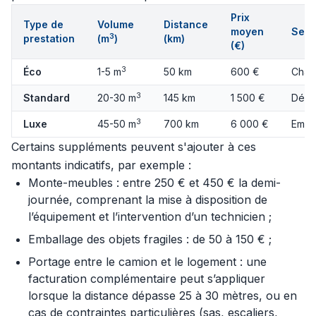
Prix
Type de
Volume
Distance
moyen
Serv
3
prestation
(m
)
(km)
(€)
3
Éco
1-5 m
50 km
600 €
Char
3
Standard
20-30 m
145 km
1 500 €
Démo
3
Luxe
45-50 m
700 km
6 000 €
Emba
Certains suppléments peuvent s'ajouter à ces
montants indicatifs, par exemple :
Monte-meubles : entre 250 € et 450 € la demi-
journée, comprenant la mise à disposition de
l’équipement et l’intervention d’un technicien ;
Emballage des objets fragiles : de 50 à 150 € ;
Portage entre le camion et le logement : une
facturation complémentaire peut s’appliquer
lorsque la distance dépasse 25 à 30 mètres, ou en
cas de contraintes particulières (sas, escaliers,