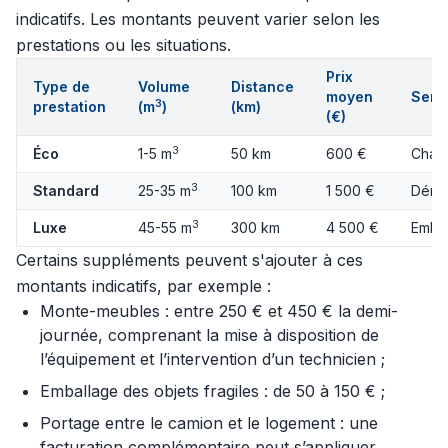
indicatifs. Les montants peuvent varier selon les
prestations ou les situations.
Prix
Type de
Volume
Distance
moyen
Servi
3
prestation
(m
)
(km)
(€)
3
Éco
1-5 m
50 km
600 €
Charg
3
Standard
25-35 m
100 km
1 500 €
Démo
3
Luxe
45-55 m
300 km
4 500 €
Embal
Certains suppléments peuvent s'ajouter à ces
montants indicatifs, par exemple :
Monte-meubles : entre 250 € et 450 € la demi-
journée, comprenant la mise à disposition de
l’équipement et l’intervention d’un technicien ;
Emballage des objets fragiles : de 50 à 150 € ;
Portage entre le camion et le logement : une
facturation complémentaire peut s’appliquer