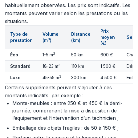
habituellement observées. Les prix sont indicatifs. Les
montants peuvent varier selon les prestations ou les
situations.
Prix
Type de
Volume
Distance
moyen
Servi
3
prestation
(m
)
(km)
(€)
3
Éco
1-5 m
50 km
600 €
Charg
3
Standard
18-23 m
110 km
1 500 €
Démo
3
Luxe
45-55 m
300 km
4 500 €
Embal
Certains suppléments peuvent s'ajouter à ces
montants indicatifs, par exemple :
Monte-meubles : entre 250 € et 450 € la demi-
journée, comprenant la mise à disposition de
l’équipement et l’intervention d’un technicien ;
Emballage des objets fragiles : de 50 à 150 € ;
Portage entre le camion et le logement : une