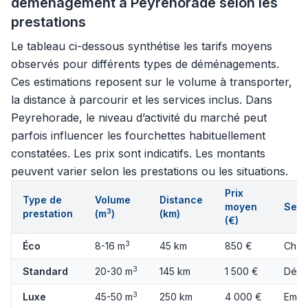
déménagement à Peyrehorade selon les
prestations
Le tableau ci-dessous synthétise les tarifs moyens
observés pour différents types de déménagements.
Ces estimations reposent sur le volume à transporter,
la distance à parcourir et les services inclus. Dans
Peyrehorade, le niveau d’activité du marché peut
parfois influencer les fourchettes habituellement
constatées. Les prix sont indicatifs. Les montants
peuvent varier selon les prestations ou les situations.
Prix
Type de
Volume
Distance
moyen
Serv
3
prestation
(m
)
(km)
(€)
3
Éco
8-16 m
45 km
850 €
Char
3
Standard
20-30 m
145 km
1 500 €
Démo
3
Luxe
45-50 m
250 km
4 000 €
Emba