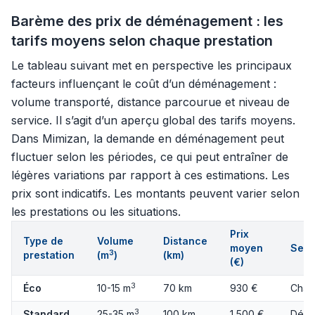
Barème des prix de déménagement : les
tarifs moyens selon chaque prestation
Le tableau suivant met en perspective les principaux
facteurs influençant le coût d’un déménagement :
volume transporté, distance parcourue et niveau de
service. Il s’agit d’un aperçu global des tarifs moyens.
Dans Mimizan, la demande en déménagement peut
fluctuer selon les périodes, ce qui peut entraîner de
légères variations par rapport à ces estimations. Les
prix sont indicatifs. Les montants peuvent varier selon
les prestations ou les situations.
Prix
Type de
Volume
Distance
moyen
Serv
3
prestation
(m
)
(km)
(€)
3
Éco
10-15 m
70 km
930 €
Char
3
Standard
25-35 m
100 km
1 500 €
Démo