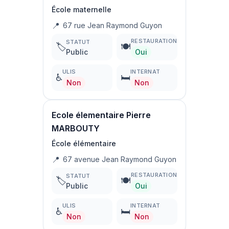
École maternelle
📍
67 rue Jean Raymond Guyon
RESTAURATION
STATUT
🏷️
🍽️
Public
Oui
ULIS
INTERNAT
♿
🛏️
Non
Non
Ecole élementaire Pierre
MARBOUTY
École élémentaire
📍
67 avenue Jean Raymond Guyon
RESTAURATION
STATUT
🏷️
🍽️
Public
Oui
ULIS
INTERNAT
♿
🛏️
Non
Non