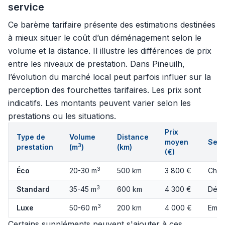
service
Ce barème tarifaire présente des estimations destinées
à mieux situer le coût d’un déménagement selon le
volume et la distance. Il illustre les différences de prix
entre les niveaux de prestation. Dans Pineuilh,
l’évolution du marché local peut parfois influer sur la
perception des fourchettes tarifaires. Les prix sont
indicatifs. Les montants peuvent varier selon les
prestations ou les situations.
Prix
Type de
Volume
Distance
moyen
Serv
3
prestation
(m
)
(km)
(€)
3
Éco
20-30 m
500 km
3 800 €
Char
3
Standard
35-45 m
600 km
4 300 €
Démo
3
Luxe
50-60 m
200 km
4 000 €
Emba
Certains suppléments peuvent s'ajouter à ces