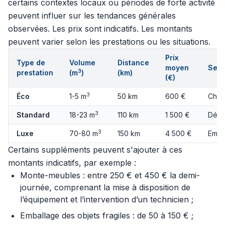
certains contextes locaux ou périodes de forte activité
peuvent influer sur les tendances générales
observées. Les prix sont indicatifs. Les montants
peuvent varier selon les prestations ou les situations.
Prix
Type de
Volume
Distance
moyen
Serv
3
prestation
(m
)
(km)
(€)
3
Éco
1-5 m
50 km
600 €
Char
3
Standard
18-23 m
110 km
1 500 €
Démo
3
Luxe
70-80 m
150 km
4 500 €
Emba
Certains suppléments peuvent s'ajouter à ces
montants indicatifs, par exemple :
Monte-meubles : entre 250 € et 450 € la demi-
journée, comprenant la mise à disposition de
l’équipement et l’intervention d’un technicien ;
Emballage des objets fragiles : de 50 à 150 € ;