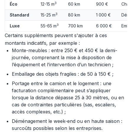
3
Éco
12-15 m
60 km
900 €
Charg
3
Standard
15-25 m
80 km
1 000 €
Démo
3
Luxe
55-65 m
700 km
6 000 €
Embal
Certains suppléments peuvent s'ajouter à ces
montants indicatifs, par exemple :
Monte-meubles : entre 250 € et 450 € la demi-
journée, comprenant la mise à disposition de
l’équipement et l’intervention d’un technicien ;
Emballage des objets fragiles : de 50 à 150 € ;
Portage entre le camion et le logement : une
facturation complémentaire peut s’appliquer
lorsque la distance dépasse 25 à 30 mètres, ou en
cas de contraintes particulières (sas, escaliers,
accès complexes, etc.) ;
Déménagement le week-end ou en haute saison :
surcoûts possibles selon les entreprises.