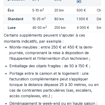
(€)
3
Éco
5-10 m
20 km
500 €
Char
3
Standard
15-25 m
80 km
1 000 €
Démo
3
Luxe
45-50 m
250 km
4 000 €
Emba
Certains suppléments peuvent s'ajouter à ces
montants indicatifs, par exemple :
Monte-meubles : entre 250 € et 450 € la demi-
journée, comprenant la mise à disposition de
l’équipement et l’intervention d’un technicien ;
Emballage des objets fragiles : de 50 à 150 € ;
Portage entre le camion et le logement : une
facturation complémentaire peut s’appliquer
lorsque la distance dépasse 25 à 30 mètres, ou en
cas de contraintes particulières (sas, escaliers,
accès complexes, etc.) ;
Déménagement le week-end ou en haute saison :