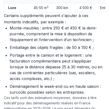
3
Luxe
45-55 m
300 km
4 500 €
Embal
Certains suppléments peuvent s'ajouter à ces
montants indicatifs, par exemple :
Monte-meubles : entre 250 € et 450 € la demi-
journée, comprenant la mise à disposition de
l’équipement et l’intervention d’un technicien ;
Emballage des objets fragiles : de 50 à 150 € ;
Portage entre le camion et le logement : une
facturation complémentaire peut s’appliquer
lorsque la distance dépasse 25 à 30 mètres, ou en
cas de contraintes particulières (sas, escaliers,
accès complexes, etc.) ;
Déménagement le week-end ou en haute saison :
surcoûts possibles selon les entreprises.
Ces tarifs sont des estimations moyennes, données à titre
indicatif pour des déménagements réalisés en France
métropolitaine en 2025-2026. Le prix exact dépendra du