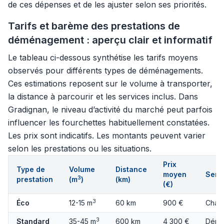
de ces dépenses et de les ajuster selon ses priorités.
Tarifs et barème des prestations de
déménagement : aperçu clair et informatif
Le tableau ci-dessous synthétise les tarifs moyens
observés pour différents types de déménagements.
Ces estimations reposent sur le volume à transporter,
la distance à parcourir et les services inclus. Dans
Gradignan, le niveau d’activité du marché peut parfois
influencer les fourchettes habituellement constatées.
Les prix sont indicatifs. Les montants peuvent varier
selon les prestations ou les situations.
Prix
Type de
Volume
Distance
moyen
Servi
3
prestation
(m
)
(km)
(€)
3
Éco
12-15 m
60 km
900 €
Charg
3
Standard
35-45 m
600 km
4 300 €
Démo