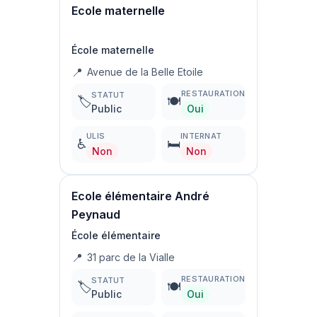
Ecole maternelle
École maternelle
📍
Avenue de la Belle Etoile
RESTAURATION
STATUT
🏷️
🍽️
Public
Oui
ULIS
INTERNAT
♿
🛏️
Non
Non
Ecole élémentaire André
Peynaud
École élémentaire
📍
31 parc de la Vialle
RESTAURATION
STATUT
🏷️
🍽️
Public
Oui