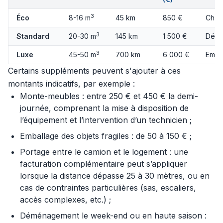
3
Éco
8-16 m
45 km
850 €
Char
3
Standard
20-30 m
145 km
1 500 €
Démo
3
Luxe
45-50 m
700 km
6 000 €
Emba
Certains suppléments peuvent s'ajouter à ces
montants indicatifs, par exemple :
Monte-meubles : entre 250 € et 450 € la demi-
journée, comprenant la mise à disposition de
l’équipement et l’intervention d’un technicien ;
Emballage des objets fragiles : de 50 à 150 € ;
Portage entre le camion et le logement : une
facturation complémentaire peut s’appliquer
lorsque la distance dépasse 25 à 30 mètres, ou en
cas de contraintes particulières (sas, escaliers,
accès complexes, etc.) ;
Déménagement le week-end ou en haute saison :