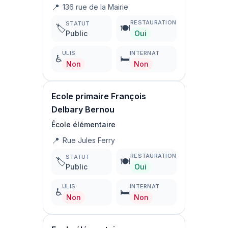
📍
136 rue de la Mairie
RESTAURATION
STATUT
🏷️
🍽️
Public
Oui
ULIS
INTERNAT
♿
🛏️
Non
Non
Ecole primaire François
Delbary Bernou
École élémentaire
📍
Rue Jules Ferry
RESTAURATION
STATUT
🏷️
🍽️
Public
Oui
ULIS
INTERNAT
♿
🛏️
Non
Non