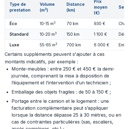
Prix
Type de
Volume
Distance
moyen
Serv
3
prestation
(m
)
(km)
(€)
3
Éco
10-15 m
70 km
930 €
Charg
3
Standard
10-20 m
150 km
1 100 €
Démo
3
Luxe
55-65 m
700 km
6 000 €
Embal
Certains suppléments peuvent s'ajouter à ces
montants indicatifs, par exemple :
Monte-meubles : entre 250 € et 450 € la demi-
journée, comprenant la mise à disposition de
l’équipement et l’intervention d’un technicien ;
Emballage des objets fragiles : de 50 à 150 € ;
Portage entre le camion et le logement : une
facturation complémentaire peut s’appliquer
lorsque la distance dépasse 25 à 30 mètres, ou en
cas de contraintes particulières (sas, escaliers,
accès complexes, etc.) ;