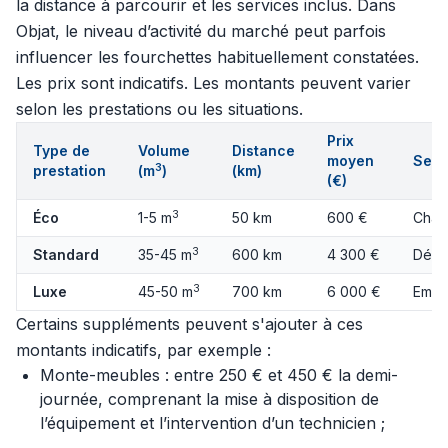
la distance à parcourir et les services inclus. Dans
Objat, le niveau d’activité du marché peut parfois
influencer les fourchettes habituellement constatées.
Les prix sont indicatifs. Les montants peuvent varier
selon les prestations ou les situations.
Prix
Type de
Volume
Distance
moyen
Serv
3
prestation
(m
)
(km)
(€)
3
Éco
1-5 m
50 km
600 €
Char
3
Standard
35-45 m
600 km
4 300 €
Démo
3
Luxe
45-50 m
700 km
6 000 €
Emba
Certains suppléments peuvent s'ajouter à ces
montants indicatifs, par exemple :
Monte-meubles : entre 250 € et 450 € la demi-
journée, comprenant la mise à disposition de
l’équipement et l’intervention d’un technicien ;