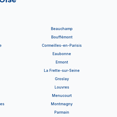
Beauchamp
Bouffémont
e
Cormeilles-en-Parisis
Eaubonne
Ermont
La Frette-sur-Seine
Groslay
Louvres
Menucourt
les
Montmagny
Parmain