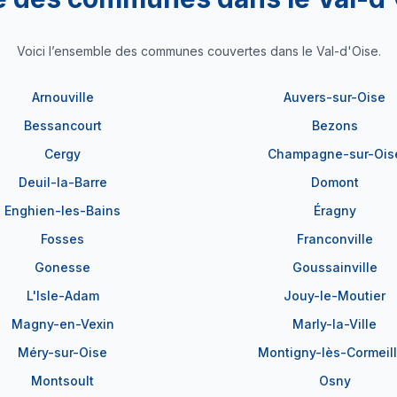
Voici l’ensemble des communes couvertes dans le Val-d'Oise.
Arnouville
Auvers-sur-Oise
Bessancourt
Bezons
Cergy
Champagne-sur-Ois
Deuil-la-Barre
Domont
Enghien-les-Bains
Éragny
Fosses
Franconville
Gonesse
Goussainville
L'Isle-Adam
Jouy-le-Moutier
Magny-en-Vexin
Marly-la-Ville
Méry-sur-Oise
Montigny-lès-Cormeil
Montsoult
Osny