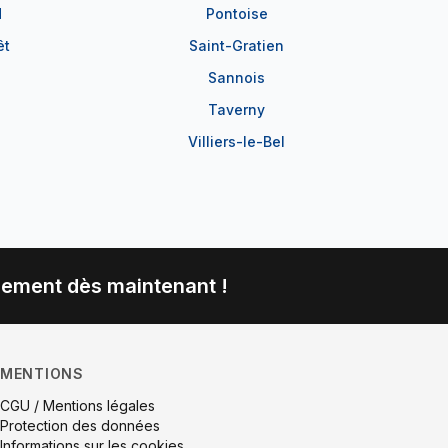
d
Pontoise
êt
Saint-Gratien
Sannois
Taverny
Villiers-le-Bel
gement dès maintenant !
MENTIONS
CGU / Mentions légales
Protection des données
Informations sur les cookies