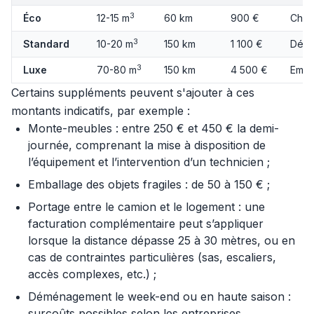
3
Éco
12-15 m
60 km
900 €
Char
3
Standard
10-20 m
150 km
1 100 €
Démo
3
Luxe
70-80 m
150 km
4 500 €
Emba
Certains suppléments peuvent s'ajouter à ces
montants indicatifs, par exemple :
Monte-meubles : entre 250 € et 450 € la demi-
journée, comprenant la mise à disposition de
l’équipement et l’intervention d’un technicien ;
Emballage des objets fragiles : de 50 à 150 € ;
Portage entre le camion et le logement : une
facturation complémentaire peut s’appliquer
lorsque la distance dépasse 25 à 30 mètres, ou en
cas de contraintes particulières (sas, escaliers,
accès complexes, etc.) ;
Déménagement le week-end ou en haute saison :
surcoûts possibles selon les entreprises.