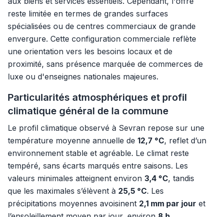
aux biens et services essentiels. Cependant, l'offre
reste limitée en termes de grandes surfaces
spécialisées ou de centres commerciaux de grande
envergure. Cette configuration commerciale reflète
une orientation vers les besoins locaux et de
proximité, sans présence marquée de commerces de
luxe ou d'enseignes nationales majeures.
Particularités atmosphériques et profil
climatique général de la commune
Le profil climatique observé à Sevran repose sur une
température moyenne annuelle de
12,7 °C
, reflet d’un
environnement stable et agréable. Le climat reste
tempéré, sans écarts marqués entre saisons. Les
valeurs minimales atteignent environ
3,4 °C
, tandis
que les maximales s’élèvent à
25,5 °C
. Les
précipitations moyennes avoisinent
2,1 mm par jour
et
l’ensoleillement moyen par jour, environ
8 h
,