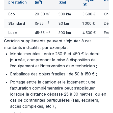
3
prestation
(m
)
(km)
(€)
3
Éco
20-30 m
500 km
3 800 €
Charg
3
Standard
15-25 m
80 km
1 000 €
Démo
3
Luxe
45-55 m
300 km
4 500 €
Embal
Certains suppléments peuvent s'ajouter à ces
montants indicatifs, par exemple :
Monte-meubles : entre 250 € et 450 € la demi-
journée, comprenant la mise à disposition de
l’équipement et l’intervention d’un technicien ;
Emballage des objets fragiles : de 50 à 150 € ;
Portage entre le camion et le logement : une
facturation complémentaire peut s’appliquer
lorsque la distance dépasse 25 à 30 mètres, ou en
cas de contraintes particulières (sas, escaliers,
accès complexes, etc.) ;