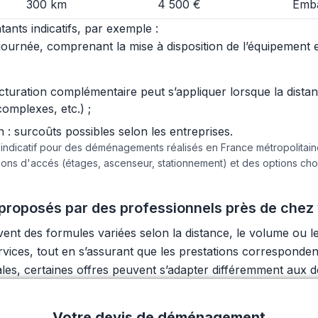
300 km
4 500 €
Emba
ants indicatifs, par exemple :
urnée, comprenant la mise à disposition de l’équipement et 
acturation complémentaire peut s’appliquer lorsque la dist
complexes, etc.) ;
 surcoûts possibles selon les entreprises.
e indicatif pour des déménagements réalisés en France métropolita
tions d'accés (étages, ascenseur, stationnement) et des options c
roposés par des professionnels près de chez
t des formules variées selon la distance, le volume ou le
e services, tout en s’assurant que les prestations correspo
ales, certaines offres peuvent s’adapter différemment aux 
Votre devis de déménagement