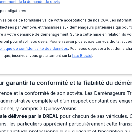
onnement de la demande de devis
ps obligatoires
ission de ce formulaire valide votre acceptations de nos CGV. Les informat
llectées par Bemove, et transmises aux déménageurs partenaires qui pourr
e à votre demande de déménagement. Suite à cette mise en relation, ils vo
eront pour établir vos devis. Pour en savoir plus et exercer vos droits, accé
olitique de confidentialité des données
. Pour vous opposer à tout démarch
nique, inscrivez-vous gratuitement sur la
liste Bloctel
.
 garantir la conformité et la fiabilité du dé
arence et la conformité de son activité. Les Déménageurs T
té administrative complète et d’un respect constant des exig
ionnel, y compris à Quincy-Voisins.
gale délivrée par la DREAL
pour chacun de ses véhicules. C
sins, les particuliers apprécient particulièrement cette tra
t l'aptitude professionnelle du dirigeant et l’inscription au