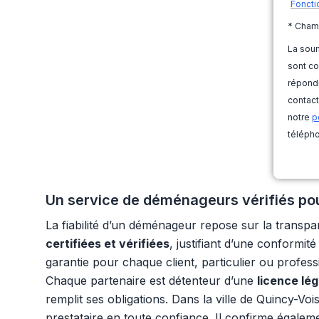
Foncti
* Cham
La soum
sont co
répondr
contact
notre
p
télépho
Un service de déménageurs vérifiés pour
La fiabilité d’un déménageur repose sur la transp
certifiées et vérifiées
, justifiant d’une conformi
garantie pour chaque client, particulier ou profess
Chaque partenaire est détenteur d’une
licence lé
remplit ses obligations. Dans la ville de Quincy-Voi
prestataire en toute confiance. Il confirme égalemen