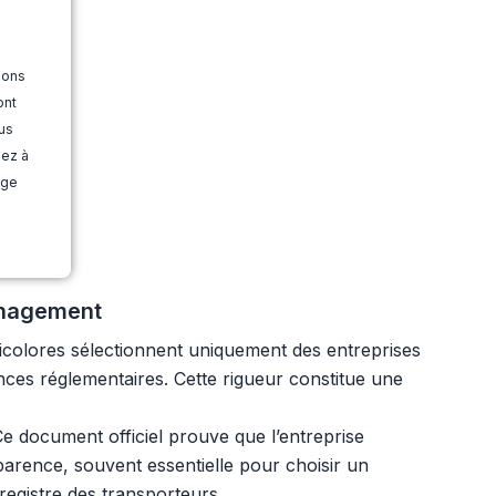
ions
ont
us
dez à
age
ménagement
ricolores sélectionnent uniquement des entreprises
ences réglementaires. Cette rigueur constitue une
e document officiel prouve que l’entreprise
nsparence, souvent essentielle pour choisir un
 registre des transporteurs.