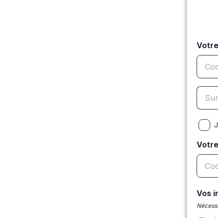
Votre
J
Votr
Vos i
Nécessa