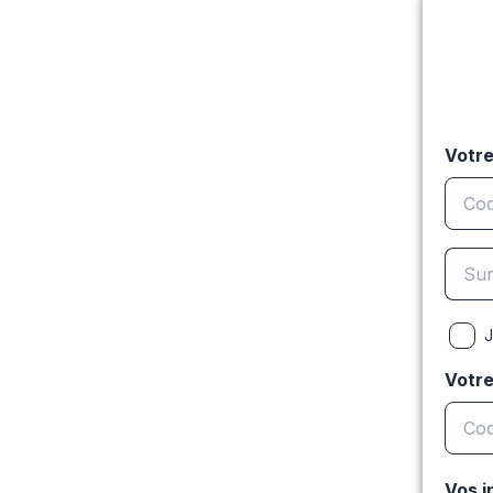
Votre
J
Votr
Vos i