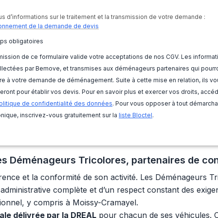
us d’informations sur le traitement et la transmission de votre demande :
onnement de la demande de devis
ps obligatoires
ission de ce formulaire valide votre acceptations de nos CGV. Les informat
llectées par Bemove, et transmises aux déménageurs partenaires qui pourr
e à votre demande de déménagement. Suite à cette mise en relation, ils vo
eront pour établir vos devis. Pour en savoir plus et exercer vos droits, accé
olitique de confidentialité des données
. Pour vous opposer à tout démarch
nique, inscrivez-vous gratuitement sur la
liste Bloctel
.
 Les Déménageurs Tricolores, partenaires de co
arence et la conformité de son activité. Les Déménageurs T
té administrative complète et d’un respect constant des exig
sionnel, y compris à Moissy-Cramayel.
gale délivrée par la DREAL
pour chacun de ses véhicules. C