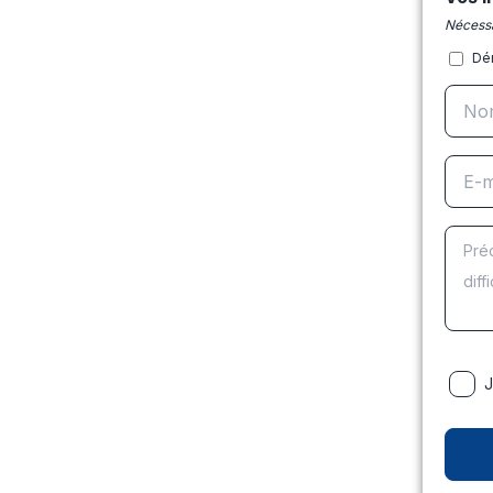
Nécessa
Dé
J