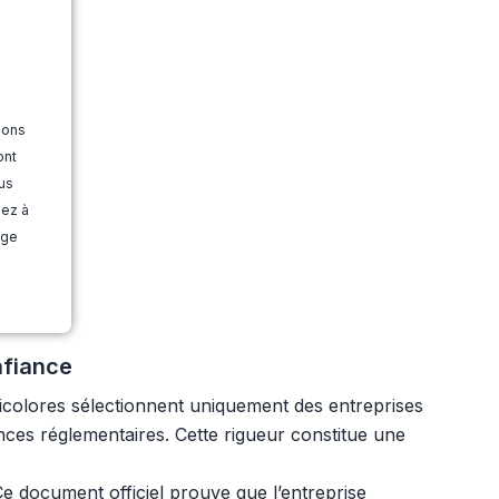
ions
ont
us
dez à
age
nfiance
ricolores sélectionnent uniquement des entreprises
ences réglementaires. Cette rigueur constitue une
e document officiel prouve que l’entreprise