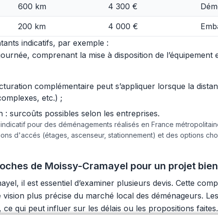
600 km
4 300 €
Démo
200 km
4 000 €
Emba
ants indicatifs, par exemple :
urnée, comprenant la mise à disposition de l’équipement et 
acturation complémentaire peut s’appliquer lorsque la dist
complexes, etc.) ;
 surcoûts possibles selon les entreprises.
e indicatif pour des déménagements réalisés en France métropolita
tions d'accés (étages, ascenseur, stationnement) et des options c
ches de Moissy-Cramayel pour un projet bien
l, il est essentiel d’examiner plusieurs devis. Cette compa
une vision plus précise du marché local des déménageurs. L
e qui peut influer sur les délais ou les propositions faites.