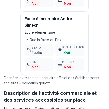
♿
🛏️
Non
Non
Ecole élémentaire André
Siméon
École élémentaire
📍
Rue la Butte du Prix
RESTAURATION
STATUT
🏷️
🍽️
Public
Oui
ULIS
INTERNAT
♿
🛏️
Non
Non
Données extraites de l'annuaire officiel des établissements
scolaires – éducation.gouv.fr
Description de l’activité commerciale et
des services accessibles sur place
La commune de Guignes dispose d'une offre