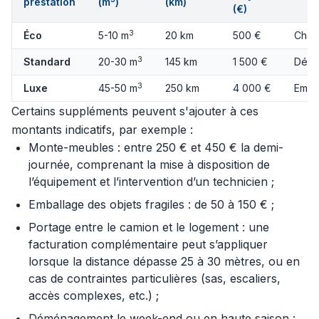
prestation
(m
)
(km)
(€)
3
Éco
5-10 m
20 km
500 €
Char
3
Standard
20-30 m
145 km
1 500 €
Démo
3
Luxe
45-50 m
250 km
4 000 €
Emba
Certains suppléments peuvent s'ajouter à ces
montants indicatifs, par exemple :
Monte-meubles : entre 250 € et 450 € la demi-
journée, comprenant la mise à disposition de
l’équipement et l’intervention d’un technicien ;
Emballage des objets fragiles : de 50 à 150 € ;
Portage entre le camion et le logement : une
facturation complémentaire peut s’appliquer
lorsque la distance dépasse 25 à 30 mètres, ou en
cas de contraintes particulières (sas, escaliers,
accès complexes, etc.) ;
Déménagement le week-end ou en haute saison :