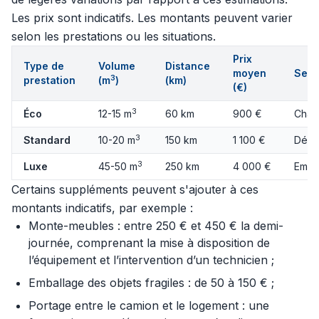
Les prix sont indicatifs. Les montants peuvent varier
selon les prestations ou les situations.
Prix
Type de
Volume
Distance
moyen
Serv
3
prestation
(m
)
(km)
(€)
3
Éco
12-15 m
60 km
900 €
Char
3
Standard
10-20 m
150 km
1 100 €
Démo
3
Luxe
45-50 m
250 km
4 000 €
Emba
Certains suppléments peuvent s'ajouter à ces
montants indicatifs, par exemple :
Monte-meubles : entre 250 € et 450 € la demi-
journée, comprenant la mise à disposition de
l’équipement et l’intervention d’un technicien ;
Emballage des objets fragiles : de 50 à 150 € ;
Portage entre le camion et le logement : une