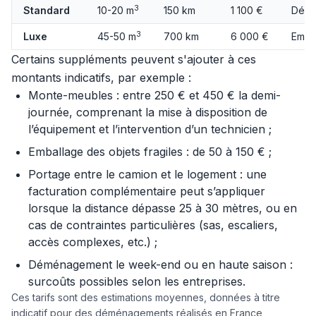
3
Standard
10-20 m
150 km
1 100 €
Démo
3
Luxe
45-50 m
700 km
6 000 €
Emba
Certains suppléments peuvent s'ajouter à ces
montants indicatifs, par exemple :
Monte-meubles : entre 250 € et 450 € la demi-
journée, comprenant la mise à disposition de
l’équipement et l’intervention d’un technicien ;
Emballage des objets fragiles : de 50 à 150 € ;
Portage entre le camion et le logement : une
facturation complémentaire peut s’appliquer
lorsque la distance dépasse 25 à 30 mètres, ou en
cas de contraintes particulières (sas, escaliers,
accès complexes, etc.) ;
Déménagement le week-end ou en haute saison :
surcoûts possibles selon les entreprises.
Ces tarifs sont des estimations moyennes, données à titre
indicatif pour des déménagements réalisés en France