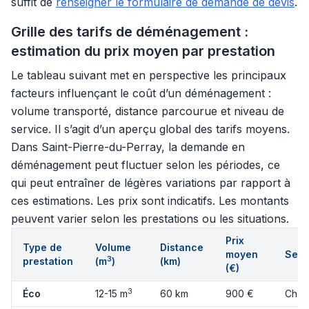
suffit de
renseigner le formulaire de demande de devis
.
Grille des tarifs de déménagement :
estimation du prix moyen par prestation
Le tableau suivant met en perspective les principaux
facteurs influençant le coût d’un déménagement :
volume transporté, distance parcourue et niveau de
service. Il s’agit d’un aperçu global des tarifs moyens.
Dans Saint-Pierre-du-Perray, la demande en
déménagement peut fluctuer selon les périodes, ce
qui peut entraîner de légères variations par rapport à
ces estimations. Les prix sont indicatifs. Les montants
peuvent varier selon les prestations ou les situations.
Prix
Type de
Volume
Distance
moyen
Serv
3
prestation
(m
)
(km)
(€)
3
Éco
12-15 m
60 km
900 €
Char