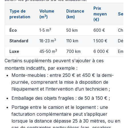
Prix
Type de
Volume
Distance
moyen
Serv
3
prestation
(m
)
(km)
(€)
3
Éco
1-5 m
50 km
600 €
Char
3
Standard
18-23 m
110 km
1 500 €
Démo
3
Luxe
45-50 m
700 km
6 000 €
Emba
Certains suppléments peuvent s'ajouter à ces
montants indicatifs, par exemple :
Monte-meubles : entre 250 € et 450 € la demi-
journée, comprenant la mise à disposition de
l’équipement et l’intervention d’un technicien ;
Emballage des objets fragiles : de 50 à 150 € ;
Portage entre le camion et le logement : une
facturation complémentaire peut s’appliquer
lorsque la distance dépasse 25 à 30 mètres, ou en
cas de contraintes particulières (sas, escaliers,