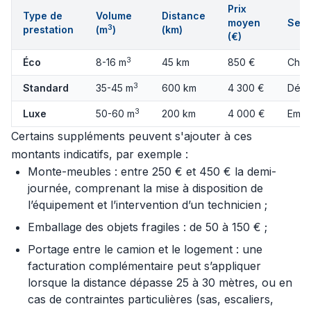
Prix
Type de
Volume
Distance
moyen
Serv
3
prestation
(m
)
(km)
(€)
3
Éco
8-16 m
45 km
850 €
Char
3
Standard
35-45 m
600 km
4 300 €
Démo
3
Luxe
50-60 m
200 km
4 000 €
Emba
Certains suppléments peuvent s'ajouter à ces
montants indicatifs, par exemple :
Monte-meubles : entre 250 € et 450 € la demi-
journée, comprenant la mise à disposition de
l’équipement et l’intervention d’un technicien ;
Emballage des objets fragiles : de 50 à 150 € ;
Portage entre le camion et le logement : une
facturation complémentaire peut s’appliquer
lorsque la distance dépasse 25 à 30 mètres, ou en
cas de contraintes particulières (sas, escaliers,