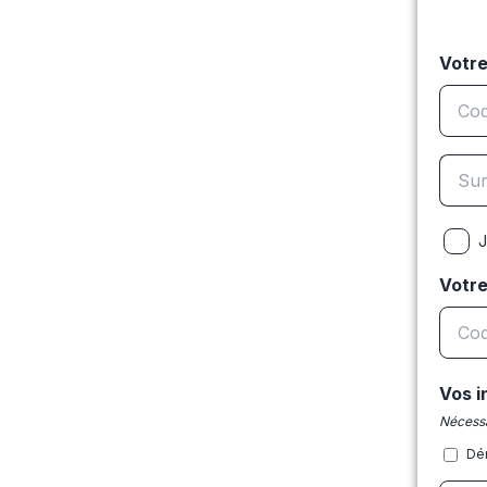
Votre
J
Votr
Vos i
Nécessa
Dé