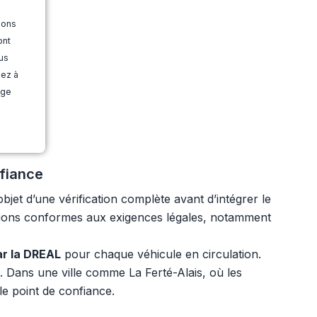
ions
ont
us
dez à
age
nfiance
bjet d’une vérification complète avant d’intégrer le
tions conformes aux exigences légales, notamment
ar la DREAL
pour chaque véhicule en circulation.
s. Dans une ville comme La Ferté-Alais, où les
le point de confiance.