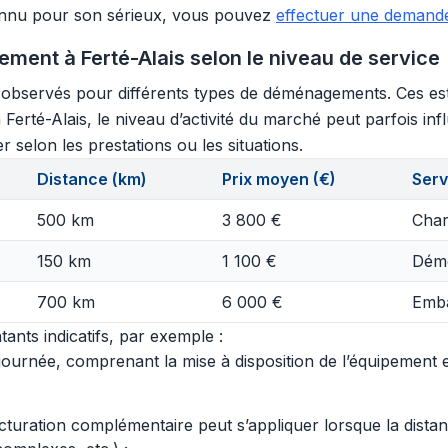
onnu pour son sérieux, vous pouvez
effectuer une demande 
ent à Ferté-Alais selon le niveau de service
s observés pour différents types de déménagements. Ces est
a Ferté-Alais, le niveau d’activité du marché peut parfois in
r selon les prestations ou les situations.
Distance (km)
Prix moyen (€)
Serv
500 km
3 800 €
Char
150 km
1 100 €
Démo
700 km
6 000 €
Emba
ants indicatifs, par exemple :
urnée, comprenant la mise à disposition de l’équipement et 
acturation complémentaire peut s’appliquer lorsque la dist