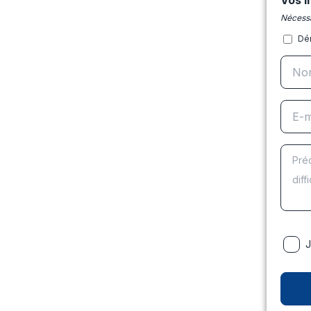
Vos i
Nécessa
Dé
J