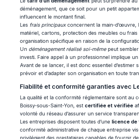
Le
tarif d’un déménagement
peut surprendre au 
déménagement, que ce soit pour un petit appartem
influencent le montant final.
Les
frais principaux
concernent la main-d’œuvre, 
matériel, cartons, protection des meubles ou frai
organisation spécifique en raison de la configurati
Un
déménagement réalisé soi-même
peut sembler p
investi. Faire appel à un professionnel implique un 
Avant de se lancer, il est donc essentiel d’estimer
prévoir et d’adapter son organisation en toute tranq
Fiabilité et conformité garanties avec
La qualité et la conformité réglementaire sont a
Boissy-sous-Saint-Yon, est
certifiée et vérifiée
af
volonté du réseau d’assurer un service transparen
Les entreprises disposent toutes d’une
licence de
conformité administrative de chaque entreprise vis
privilégient des prestataires capables de fournir de