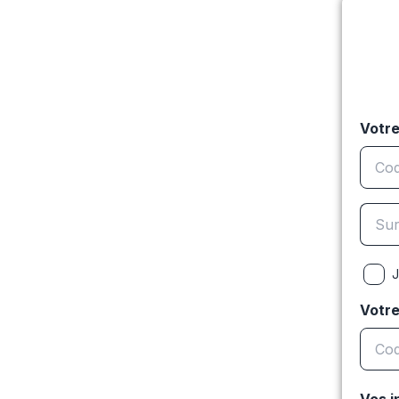
Votre
J
Votr