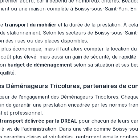
premier abord, car il dépend de nombreux critères. Beau
ent ou une maison complète à Boissy-sous-Saint-Yon. En réa
le
transport du mobilier
et la durée de la prestation. À cel
s de stationnement. Selon les secteurs de Boissy-sous-Sain
on des rues ou des places disponibles.
lus économique, mais il faut alors compter la location du v
coût plus élevé, mais aussi un gain de sécurité, de rapidité 
 son
budget de déménagement
selon sa situation et ses be
uillité.
 Les Déménageurs Tricolores, partenaires de co
u cœur de l’engagement des Déménageurs Tricolores. Chaque
in de garantir une prestation encadrée par les normes fran
t et professionnel.
 transport délivrée par la DREAL
pour chacun de leurs cam
-à-vis de l'administration. Dans une ville comme Boissy-so
s garanties claires et vérifiables, renforçant ainsi la confia