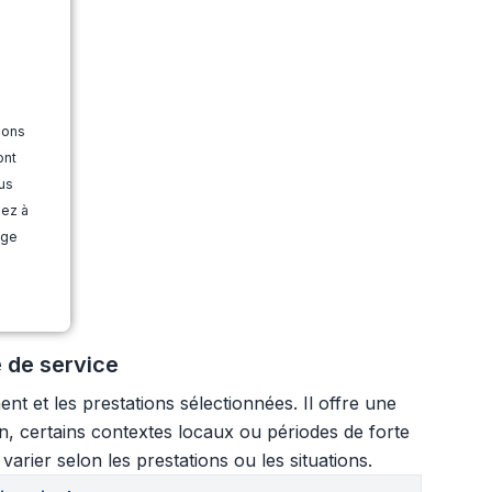
ions
ont
us
dez à
age
 de service
 et les prestations sélectionnées. Il offre une
Yon, certains contextes locaux ou périodes de forte
arier selon les prestations ou les situations.