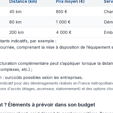
Distance (km)
Prix moyen (€)
Serv
45 km
850 €
Char
80 km
1 000 €
Démo
200 km
4 000 €
Emba
ants indicatifs, par exemple :
urnée, comprenant la mise à disposition de l’équipement et 
acturation complémentaire peut s’appliquer lorsque la dist
complexes, etc.) ;
 surcoûts possibles selon les entreprises.
e indicatif pour des déménagements réalisés en France métropolita
tions d'accés (étages, ascenseur, stationnement) et des options c
t ? Éléments à prévoir dans son budget