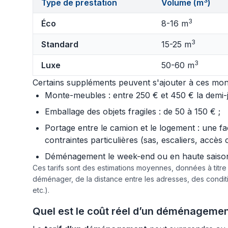
3
Type de prestation
Volume (m
)
3
Éco
8-16 m
3
Standard
15-25 m
3
Luxe
50-60 m
Certains suppléments peuvent s'ajouter à ces mont
Monte-meubles : entre 250 € et 450 € la demi-jo
Emballage des objets fragiles : de 50 à 150 € ;
Portage entre le camion et le logement : une f
contraintes particulières (sas, escaliers, accès 
Déménagement le week-end ou en haute saison :
Ces tarifs sont des estimations moyennes, données à titr
déménager, de la distance entre les adresses, des condi
etc.).
Quel est le coût réel d’un déménagemen