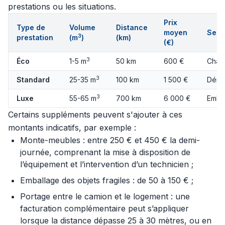
prestations ou les situations.
Prix
Type de
Volume
Distance
moyen
Serv
3
prestation
(m
)
(km)
(€)
3
Éco
1-5 m
50 km
600 €
Charg
3
Standard
25-35 m
100 km
1 500 €
Démo
3
Luxe
55-65 m
700 km
6 000 €
Embal
Certains suppléments peuvent s'ajouter à ces
montants indicatifs, par exemple :
Monte-meubles : entre 250 € et 450 € la demi-
journée, comprenant la mise à disposition de
l’équipement et l’intervention d’un technicien ;
Emballage des objets fragiles : de 50 à 150 € ;
Portage entre le camion et le logement : une
facturation complémentaire peut s’appliquer
lorsque la distance dépasse 25 à 30 mètres, ou en