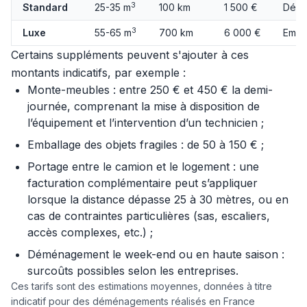
3
Standard
25-35 m
100 km
1 500 €
Démo
3
Luxe
55-65 m
700 km
6 000 €
Emba
Certains suppléments peuvent s'ajouter à ces
montants indicatifs, par exemple :
Monte-meubles : entre 250 € et 450 € la demi-
journée, comprenant la mise à disposition de
l’équipement et l’intervention d’un technicien ;
Emballage des objets fragiles : de 50 à 150 € ;
Portage entre le camion et le logement : une
facturation complémentaire peut s’appliquer
lorsque la distance dépasse 25 à 30 mètres, ou en
cas de contraintes particulières (sas, escaliers,
accès complexes, etc.) ;
Déménagement le week-end ou en haute saison :
surcoûts possibles selon les entreprises.
Ces tarifs sont des estimations moyennes, données à titre
indicatif pour des déménagements réalisés en France