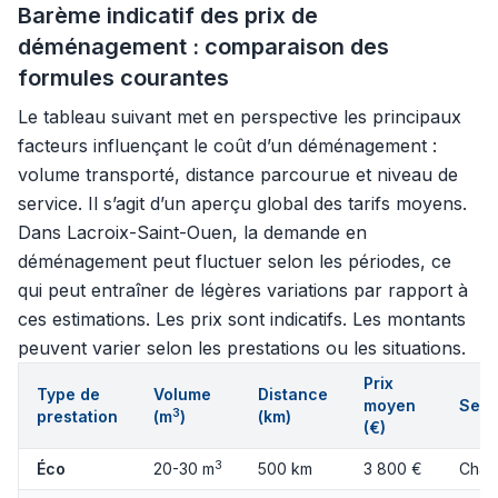
Barème indicatif des prix de
déménagement : comparaison des
formules courantes
Le tableau suivant met en perspective les principaux
facteurs influençant le coût d’un déménagement :
volume transporté, distance parcourue et niveau de
service. Il s’agit d’un aperçu global des tarifs moyens.
Dans Lacroix-Saint-Ouen, la demande en
déménagement peut fluctuer selon les périodes, ce
qui peut entraîner de légères variations par rapport à
ces estimations. Les prix sont indicatifs. Les montants
peuvent varier selon les prestations ou les situations.
Prix
Type de
Volume
Distance
moyen
Serv
3
prestation
(m
)
(km)
(€)
3
Éco
20-30 m
500 km
3 800 €
Char