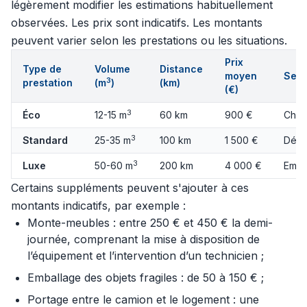
légèrement modifier les estimations habituellement
observées. Les prix sont indicatifs. Les montants
peuvent varier selon les prestations ou les situations.
Prix
Type de
Volume
Distance
moyen
Serv
3
prestation
(m
)
(km)
(€)
3
Éco
12-15 m
60 km
900 €
Char
3
Standard
25-35 m
100 km
1 500 €
Démo
3
Luxe
50-60 m
200 km
4 000 €
Emba
Certains suppléments peuvent s'ajouter à ces
montants indicatifs, par exemple :
Monte-meubles : entre 250 € et 450 € la demi-
journée, comprenant la mise à disposition de
l’équipement et l’intervention d’un technicien ;
Emballage des objets fragiles : de 50 à 150 € ;
Portage entre le camion et le logement : une