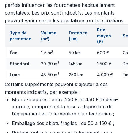
parfois influencer les fourchettes habituellement
constatées. Les prix sont indicatifs. Les montants
peuvent varier selon les prestations ou les situations.
Prix
Type de
Volume
Distance
moyen
Serv
3
prestation
(m
)
(km)
(€)
3
Éco
1-5 m
50 km
600 €
Char
3
Standard
20-30 m
145 km
1 500 €
Démo
3
Luxe
45-50 m
250 km
4 000 €
Emba
Certains suppléments peuvent s'ajouter à ces
montants indicatifs, par exemple :
Monte-meubles : entre 250 € et 450 € la demi-
journée, comprenant la mise à disposition de
l’équipement et l’intervention d’un technicien ;
Emballage des objets fragiles : de 50 à 150 € ;
Portage entre le camion et le logement : une