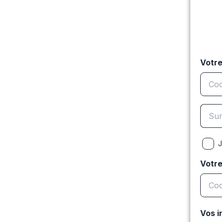
Votre
J
Votr
Vos i