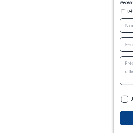
Nécessa
Dé
J