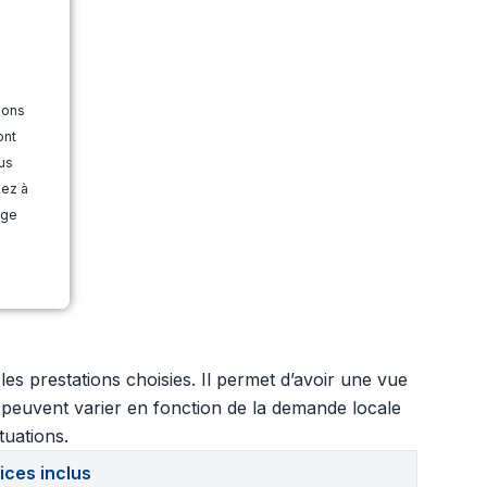
ions
ont
us
dez à
age
s prestations choisies. Il permet d’avoir une vue
 peuvent varier en fonction de la demande locale
tuations.
ices inclus