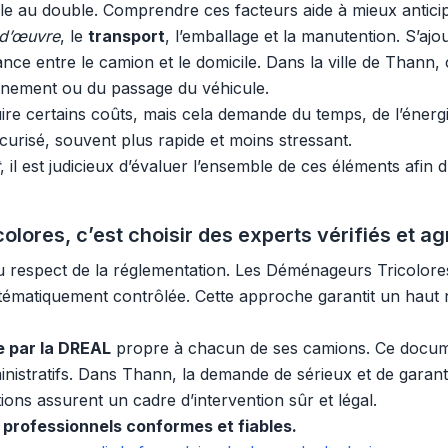
le au double. Comprendre ces facteurs aide à mieux antici
d’œuvre
, le
transport
, l’emballage et la manutention. S’aj
nce entre le camion et le domicile. Dans la ville de Thann,
onnement ou du passage du véhicule.
certains coûts, mais cela demande du temps, de l’énergie e
curisé, souvent plus rapide et moins stressant.
, il est judicieux d’évaluer l’ensemble de ces éléments afin 
res, c’est choisir des experts vérifiés et ag
u respect de la réglementation. Les Déménageurs Tricolor
stématiquement contrôlée. Cette approche garantit un haut ni
ée par la DREAL
propre à chacun de ses camions. Ce documen
inistratifs. Dans Thann, la demande de sérieux et de garanti
tions assurent un cadre d’intervention sûr et légal.
professionnels conformes et fiables.