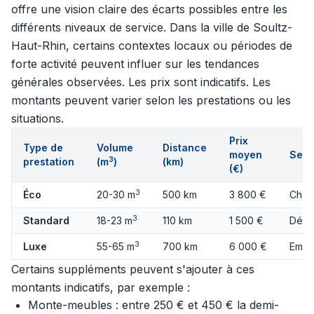
offre une vision claire des écarts possibles entre les
différents niveaux de service. Dans la ville de Soultz-
Haut-Rhin, certains contextes locaux ou périodes de
forte activité peuvent influer sur les tendances
générales observées. Les prix sont indicatifs. Les
montants peuvent varier selon les prestations ou les
situations.
Prix
Type de
Volume
Distance
moyen
Serv
3
prestation
(m
)
(km)
(€)
3
Éco
20-30 m
500 km
3 800 €
Char
3
Standard
18-23 m
110 km
1 500 €
Démo
3
Luxe
55-65 m
700 km
6 000 €
Emba
Certains suppléments peuvent s'ajouter à ces
montants indicatifs, par exemple :
Monte-meubles : entre 250 € et 450 € la demi-