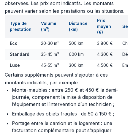
observées. Les prix sont indicatifs. Les montants
peuvent varier selon les prestations ou les situations.
Prix
Type de
Volume
Distance
moyen
Serv
3
prestation
(m
)
(km)
(€)
3
Éco
20-30 m
500 km
3 800 €
Charg
3
Standard
35-45 m
600 km
4 300 €
Démo
3
Luxe
45-55 m
300 km
4 500 €
Embal
Certains suppléments peuvent s'ajouter à ces
montants indicatifs, par exemple :
Monte-meubles : entre 250 € et 450 € la demi-
journée, comprenant la mise à disposition de
l’équipement et l’intervention d’un technicien ;
Emballage des objets fragiles : de 50 à 150 € ;
Portage entre le camion et le logement : une
facturation complémentaire peut s’appliquer