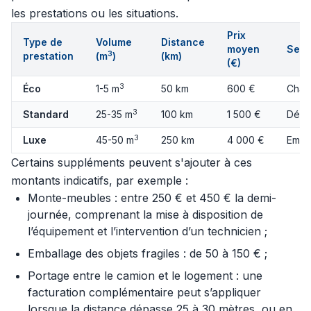
les prestations ou les situations.
Prix
Type de
Volume
Distance
moyen
Serv
3
prestation
(m
)
(km)
(€)
3
Éco
1-5 m
50 km
600 €
Char
3
Standard
25-35 m
100 km
1 500 €
Démo
3
Luxe
45-50 m
250 km
4 000 €
Emba
Certains suppléments peuvent s'ajouter à ces
montants indicatifs, par exemple :
Monte-meubles : entre 250 € et 450 € la demi-
journée, comprenant la mise à disposition de
l’équipement et l’intervention d’un technicien ;
Emballage des objets fragiles : de 50 à 150 € ;
Portage entre le camion et le logement : une
facturation complémentaire peut s’appliquer
lorsque la distance dépasse 25 à 30 mètres, ou en