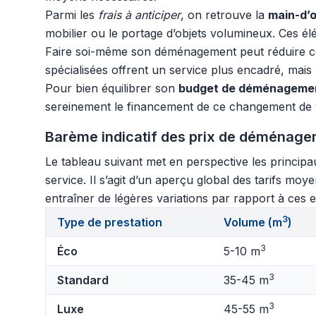
Parmi les
frais à anticiper
, on retrouve la
main-d’
mobilier ou le portage d’objets volumineux. Ces é
Faire soi-même son déménagement peut réduire cer
spécialisées offrent un service plus encadré, mais
Pour bien équilibrer son
budget de déménageme
sereinement le financement de ce changement de v
Barème indicatif des prix de déménage
Le tableau suivant met en perspective les princip
service. Il s’agit d’un aperçu global des tarifs m
entraîner de légères variations par rapport à ces es
3
Type de prestation
Volume (m
)
3
Éco
5-10 m
3
Standard
35-45 m
3
Luxe
45-55 m