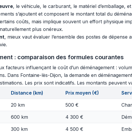
œuvre
, le véhicule, le carburant, le matériel d’emballage,
léments s’ajoutent et composent le montant total du démén
tains coûts, mais implique souvent un effort physique imp
 naturellement plus onéreux.
nt
, mieux vaut évaluer l’ensemble des postes de dépense a
ie.
ment : comparaison des formules courantes
aux facteurs influençant le coût d’un déménagement : volu
oyens. Dans Fontaine-lès-Dijon, la demande en déménagement 
timations. Les prix sont indicatifs. Les montants peuvent var
Distance (km)
Prix moyen (€)
Serv
20 km
500 €
Char
600 km
4 300 €
Démo
300 km
4 500 €
Emba