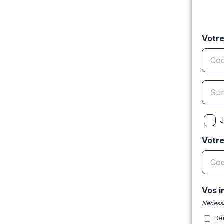
Votre
J
Votr
Vos i
Nécessa
Dé