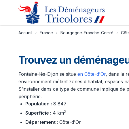
Accueil
France
Bourgogne-Franche-Comté
Côt
Trouvez un déménageur 
Fontaine-lès-Dijon se situe
en Côte-d'Or
, dans la 
environnement mêlant zones d’habitat, espaces natu
S’installer dans ce type de commune implique de p
périphérie.
Population :
8 847
2
Superficie :
4 km
Département :
Côte-d'Or