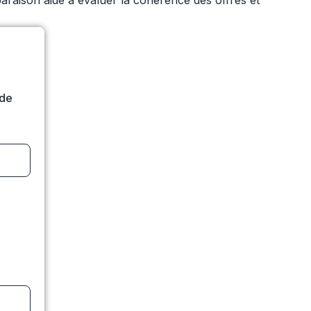
mparaison aide à évaluer la cohérence des offres et
ide