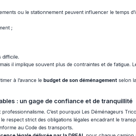
gements ou le stationnement peuvent influencer le temps d’in
ment ;
ifficile.
is il implique souvent plus de contraintes et de fatigue. 
timer à l’avance le
budget de son déménagement
selon la
bles : un gage de confiance et de tranquillité
t professionnalisme. C’est pourquoi Les Déménageurs Tric
le respect strict des obligations légales encadrant le tran
onforme au Code des transports.
licence légale délivrée par la DREAL
pour chaque camion util