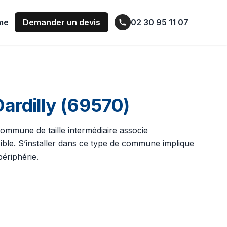
ume
Demander un devis
02 30 95 11 07
ardilly (69570)
commune de taille intermédiaire associe
sible. S’installer dans ce type de commune implique
ériphérie.