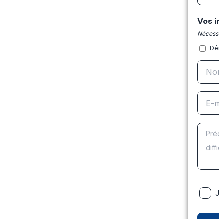
Vos i
Nécessa
Dé
J