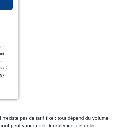
ions
ont
us
dez à
age
Il n’existe pas de tarif fixe : tout dépend du volume
e coût peut varier considérablement selon les