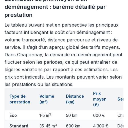
déménagement : barème détaillé par
prestation
Le tableau suivant met en perspective les principaux
facteurs influençant le coût d’un déménagement :
volume transporté, distance parcourue et niveau de
service. Il s’agit d’un aperçu global des tarifs moyens.
Dans Chaponnay, la demande en déménagement peut
fluctuer selon les périodes, ce qui peut entraîner de
légères variations par rapport à ces estimations. Les
prix sont indicatifs. Les montants peuvent varier selon
les prestations ou les situations.
Prix
Type de
Volume
Distance
moyen
Servi
3
prestation
(m
)
(km)
(€)
3
Éco
1-5 m
50 km
600 €
Charg
3
Standard
35-45 m
600 km
4 300 €
Démo