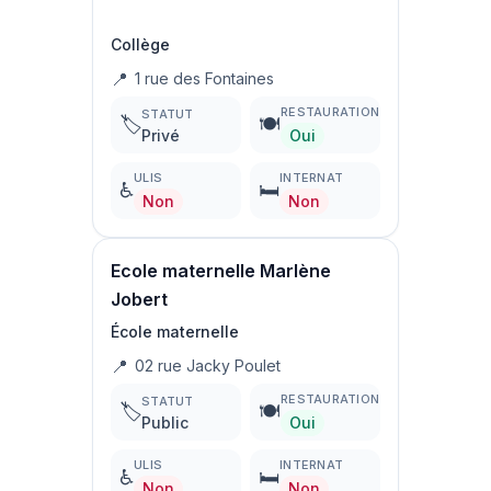
Collège
📍
1 rue des Fontaines
RESTAURATION
STATUT
🏷️
🍽️
Privé
Oui
ULIS
INTERNAT
♿
🛏️
Non
Non
Ecole maternelle Marlène
Jobert
École maternelle
📍
02 rue Jacky Poulet
RESTAURATION
STATUT
🏷️
🍽️
Public
Oui
ULIS
INTERNAT
♿
🛏️
Non
Non