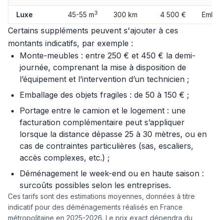
3
Luxe
45-55 m
300 km
4 500 €
Embal
Certains suppléments peuvent s'ajouter à ces
montants indicatifs, par exemple :
Monte-meubles : entre 250 € et 450 € la demi-
journée, comprenant la mise à disposition de
l’équipement et l’intervention d’un technicien ;
Emballage des objets fragiles : de 50 à 150 € ;
Portage entre le camion et le logement : une
facturation complémentaire peut s’appliquer
lorsque la distance dépasse 25 à 30 mètres, ou en
cas de contraintes particulières (sas, escaliers,
accès complexes, etc.) ;
Déménagement le week-end ou en haute saison :
surcoûts possibles selon les entreprises.
Ces tarifs sont des estimations moyennes, données à titre
indicatif pour des déménagements réalisés en France
métropolitaine en 2025-2026. Le prix exact dépendra du