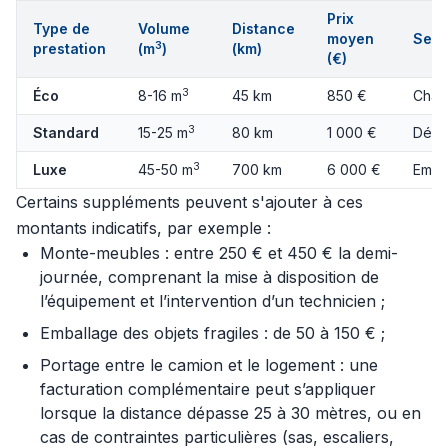
Prix
Type de
Volume
Distance
moyen
Serv
3
prestation
(m
)
(km)
(€)
3
Éco
8-16 m
45 km
850 €
Char
3
Standard
15-25 m
80 km
1 000 €
Démo
3
Luxe
45-50 m
700 km
6 000 €
Emba
Certains suppléments peuvent s'ajouter à ces
montants indicatifs, par exemple :
Monte-meubles : entre 250 € et 450 € la demi-
journée, comprenant la mise à disposition de
l’équipement et l’intervention d’un technicien ;
Emballage des objets fragiles : de 50 à 150 € ;
Portage entre le camion et le logement : une
facturation complémentaire peut s’appliquer
lorsque la distance dépasse 25 à 30 mètres, ou en
cas de contraintes particulières (sas, escaliers,