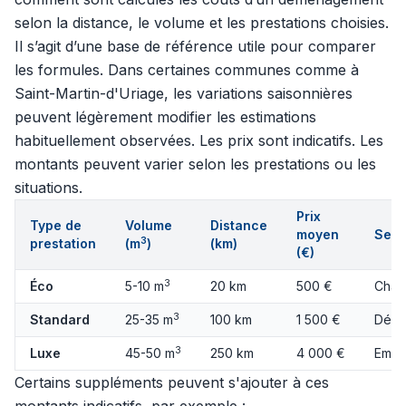
selon la distance, le volume et les prestations choisies.
Il s’agit d’une base de référence utile pour comparer
les formules. Dans certaines communes comme à
Saint-Martin-d'Uriage, les variations saisonnières
peuvent légèrement modifier les estimations
habituellement observées. Les prix sont indicatifs. Les
montants peuvent varier selon les prestations ou les
situations.
Prix
Type de
Volume
Distance
moyen
Serv
3
prestation
(m
)
(km)
(€)
3
Éco
5-10 m
20 km
500 €
Char
3
Standard
25-35 m
100 km
1 500 €
Démo
3
Luxe
45-50 m
250 km
4 000 €
Emba
Certains suppléments peuvent s'ajouter à ces