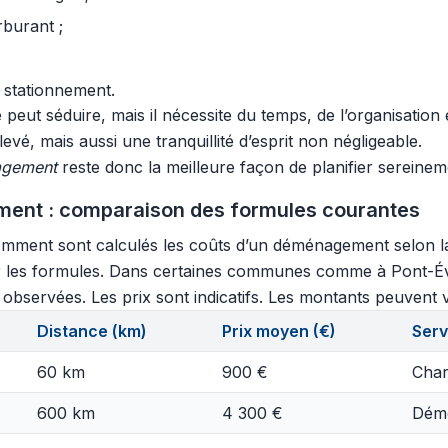
rburant ;
 stationnement.
eut séduire, mais il nécessite du temps, de l’organisation 
vé, mais aussi une tranquillité d’esprit non négligeable.
agement
reste donc la meilleure façon de planifier sereinem
ment : comparaison des formules courantes
ment sont calculés les coûts d’un déménagement selon la di
er les formules. Dans certaines communes comme à Pont-Év
observées. Les prix sont indicatifs. Les montants peuvent va
Distance (km)
Prix moyen (€)
Serv
60 km
900 €
Char
600 km
4 300 €
Démo