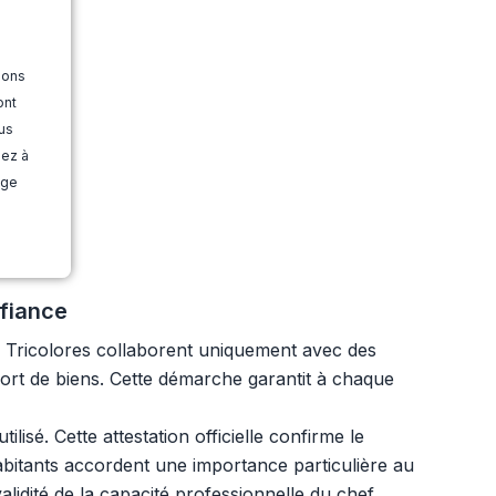
ions
ont
us
dez à
age
nfiance
Tricolores collaborent uniquement avec des
sport de biens. Cette démarche garantit à chaque
isé. Cette attestation officielle confirme le
abitants accordent une importance particulière au
validité de la capacité professionnelle du chef