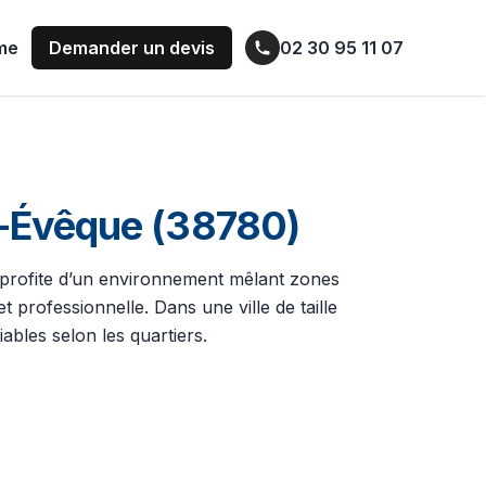
ume
Demander un devis
02 30 95 11 07
t-Évêque (38780)
le profite d’un environnement mêlant zones
t professionnelle. Dans une ville de taille
les selon les quartiers.