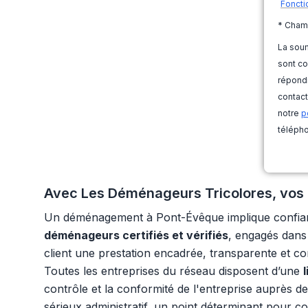
Foncti
* Cham
La soum
sont co
répondr
contact
notre
p
télépho
Avec Les Déménageurs Tricolores, vos d
Un déménagement à Pont-Évêque implique confianc
déménageurs certifiés et vérifiés
, engagés dans 
client une prestation encadrée, transparente et c
Toutes les entreprises du réseau disposent d’une
contrôle et la conformité de l'entreprise auprès d
sérieux administratif, un point déterminant pour con