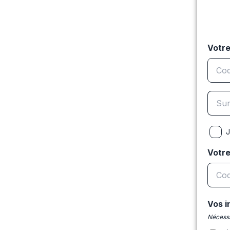
Votre
J
Votr
Vos i
Nécessa