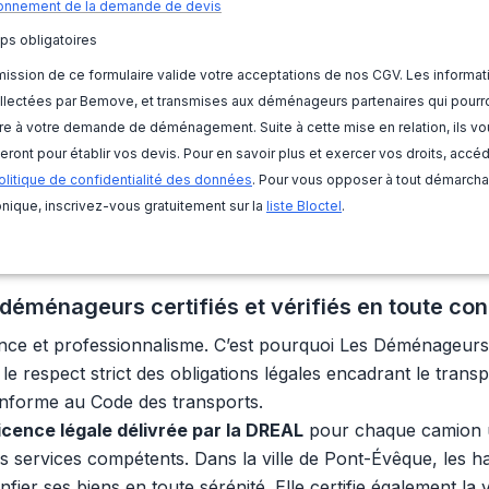
onnement de la demande de devis
ps obligatoires
ission de ce formulaire valide votre acceptations de nos CGV. Les informat
llectées par Bemove, et transmises aux déménageurs partenaires qui pourr
e à votre demande de déménagement. Suite à cette mise en relation, ils vo
eront pour établir vos devis. Pour en savoir plus et exercer vos droits, accé
olitique de confidentialité des données
. Pour vous opposer à tout démarch
nique, inscrivez-vous gratuitement sur la
liste Bloctel
.
éménageurs certifiés et vérifiés en toute co
e et professionnalisme. C’est pourquoi Les Déménageurs 
le respect strict des obligations légales encadrant le tran
onforme au Code des transports.
licence légale délivrée par la DREAL
pour chaque camion util
es services compétents. Dans la ville de Pont-Évêque, les h
fier ses biens en toute sérénité. Elle certifie également la 