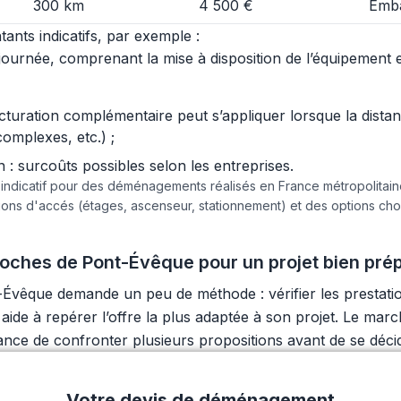
300 km
4 500 €
Emba
ants indicatifs, par exemple :
urnée, comprenant la mise à disposition de l’équipement et 
acturation complémentaire peut s’appliquer lorsque la dist
complexes, etc.) ;
 surcoûts possibles selon les entreprises.
e indicatif pour des déménagements réalisés en France métropolita
tions d'accés (étages, ascenseur, stationnement) et des options c
ches de Pont-Évêque pour un projet bien pré
vêque demande un peu de méthode : vérifier les prestation
aide à repérer l’offre la plus adaptée à son projet. Le mar
tance de confronter plusieurs propositions avant de se déci
Votre devis de déménagement