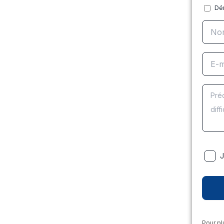
Dé
J
Pour pl