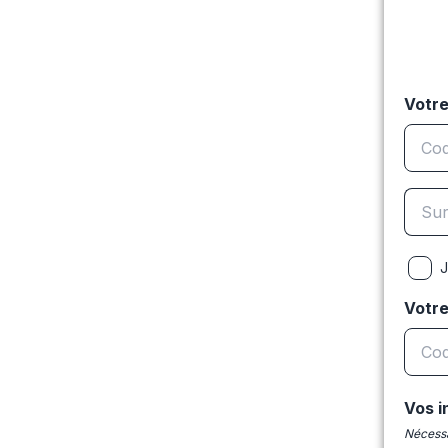
Votre
J
Votr
Vos i
Nécessa