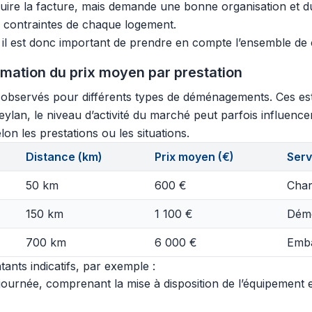
re la facture, mais demande une bonne organisation et du 
x contraintes de chaque logement.
, il est donc important de prendre en compte l’ensemble de c
imation du prix moyen par prestation
s observés pour différents types de déménagements. Ces est
eylan, le niveau d’activité du marché peut parfois influenc
lon les prestations ou les situations.
Distance (km)
Prix moyen (€)
Serv
50 km
600 €
Char
150 km
1 100 €
Démo
700 km
6 000 €
Emba
ants indicatifs, par exemple :
urnée, comprenant la mise à disposition de l’équipement et 