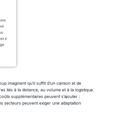
ions
ont
us
dez à
age
up imaginent qu’il suffit d’un camion et de
liés à la distance, au volume et à la logistique.
s coûts supplémentaires peuvent s’ajouter :
ns secteurs peuvent exiger une adaptation