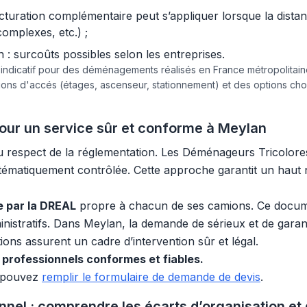
acturation complémentaire peut s’appliquer lorsque la dist
complexes, etc.) ;
 surcoûts possibles selon les entreprises.
e indicatif pour des déménagements réalisés en France métropolita
tions d'accés (étages, ascenseur, stationnement) et des options c
pour un service sûr et conforme à Meylan
u respect de la réglementation. Les Déménageurs Tricolor
stématiquement contrôlée. Cette approche garantit un haut ni
ée par la DREAL
propre à chacun de ses camions. Ce documen
inistratifs. Dans Meylan, la demande de sérieux et de garant
tions assurent un cadre d’intervention sûr et légal.
professionnels conformes et fiables.
s pouvez
remplir le formulaire de demande de devis
.
l : comprendre les écarts d’organisation et 