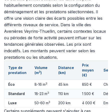
habituellement constatés selon la configuration du
déménagement et les prestations sélectionnées. Il
offre une vision claire des écarts possibles entre les
différents niveaux de service. Dans la ville des
Avenières Veyrins-Thuellin, certains contextes locaux
ou périodes de forte activité peuvent influer sur les
tendances générales observées. Les prix sont
indicatifs. Les montants peuvent varier selon les
prestations ou les situations.
Prix
Type de
Volume
Distance
moyen
Serv
3
prestation
(m
)
(km)
(€)
3
Éco
8-16 m
45 km
850 €
Char
3
Standard
18-23 m
110 km
1 500 €
Démo
3
Luxe
50-60 m
200 km
4 000 €
Emba
Certains suppléments peuvent s'ajouter à ces